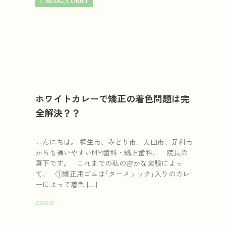
BLOG_CURRY
ホワイトカレーで矯正の着色問題は完
全解決？？
こんにちは。 桐生市、みどり市、太田市、足利市
からも通いやすいMM歯科・矯正歯科、 院長の
真下です。 これまでの私の密かな実験によっ
て、 ①矯正用ゴムは｢ターメリック｣入りのカレ
ーによって着色 […]
2020.06.18