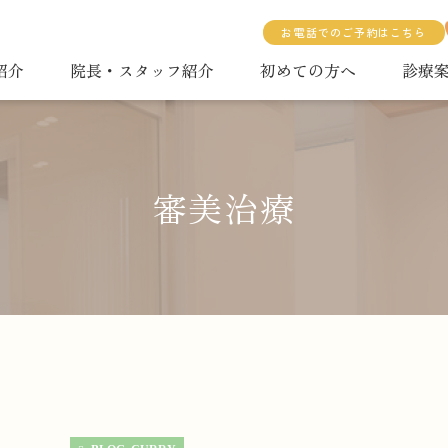
お電話でのご予約はこちら
紹介
院長・スタッフ紹介
初めての方へ
診療
一般歯科
矯正治療
親知らず
審美治療
入れ歯
マタニティー治療
睡眠時無呼吸症候群