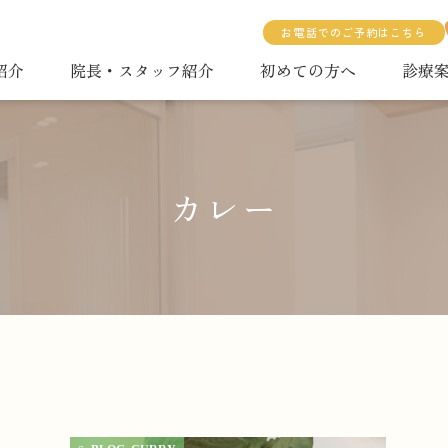
お電話でのご予約はこちら
紹介
院長・スタッフ紹介
初めての方へ
診療
一般歯科
矯正治療
親知らず
カレー
入れ歯
マタニティー治療
睡眠時無呼吸症候群