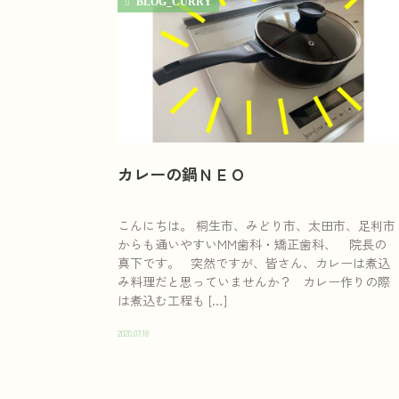
BLOG_CURRY
カレーの鍋ＮＥＯ
こんにちは。 桐生市、みどり市、太田市、足利市
からも通いやすいMM歯科・矯正歯科、 院長の
真下です。 突然ですが、皆さん、カレーは煮込
み料理だと思っていませんか？ カレー作りの際
は煮込む工程も […]
2020.07.18