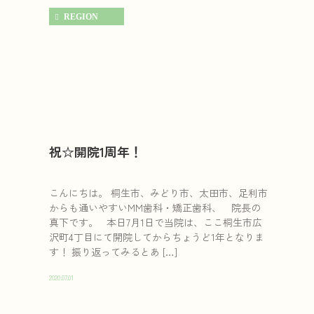
REGION
祝☆開院1周年！
こんにちは。 桐生市、みどり市、太田市、足利市
からも通いやすいMM歯科・矯正歯科、 院長の
真下です。 本日7月1日で当院は、ここ桐生市広
沢町4丁目にて開院してからちょうど1年となりま
す！ 振り返ってみるとあ […]
2020.07.01