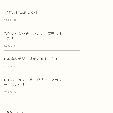
FM群馬に出演した件
2024.01.18
色がつかないチキンカレー完売しま
した！
2023.12.31
日本歯科新聞に掲載されました！
2023.10.31
レトルトカレー第二弾「ビーフカレ
ー」発売中！
2023.10.24
TAG