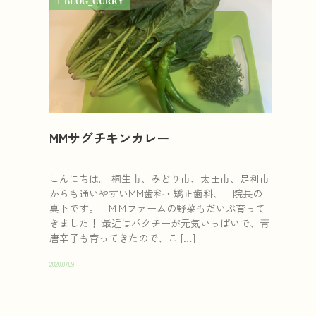
BLOG_CURRY
MMサグチキンカレー
こんにちは。 桐生市、みどり市、太田市、足利市
からも通いやすいMM歯科・矯正歯科、 院長の
真下です。 ＭＭファームの野菜もだいぶ育って
きました！ 最近はパクチーが元気いっぱいで、青
唐辛子も育ってきたので、こ […]
2020.07.09