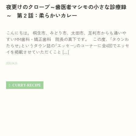
夜更けのクローブ～歯医者マシモの小さな診療録
～ 第２話：柔らかいカレー
こんにちは。 桐生市、みどり市、太田市、足利市からも通いや
すいMM歯科・矯正歯科 院長の真下です。 この度、｢タウンわ
たらせ｣というタウン誌の｢エッセー｣のコーナーに全4回でエッセ
イを掲載させていただくこと […]
2026.04.26
CURRY-RECIPE