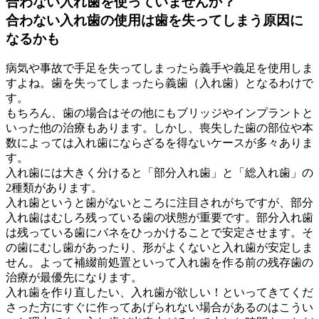
合わない入れ歯を使っていませんか？
合わない入れ歯の使用は歯を失ってしまう原因に
なるかも
病気や事故で手足を失ってしまったら義手や義足を使用しま
すよね。歯を失ってしまったら義歯（入れ歯）となるわけで
す。
もちろん、歯の場合はその他にもブリッジやインプラントと
いった他の治療もあります。しかし、喪失した歯の部位や本
数によっては入れ歯にならざるを得ないケースが多々ありま
す。
入れ歯には大きく分けると「部分入れ歯」と「総入れ歯」の
2種類があります。
入れ歯というと歯がないところに注目されがちですが、部分
入れ歯はむしろ残っている歯の状態が重要です。部分入れ歯
は残っている歯にバネをひっかけることで安定させます。そ
の歯にむし歯があったり、形がよくないと入れ歯が安定しま
せん。よって補綴前処置といって入れ歯を作る前の残存歯の
治療が最優先になります。
入れ歯を作り直したい、入れ歯が欲しい！といってきてくだ
さった方にすぐに作ってあげられない場合があるのはこうい