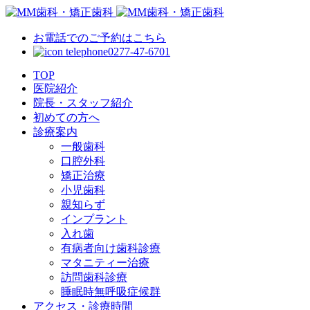
お電話でのご予約はこちら
0277-47-6701
TOP
医院紹介
院長・スタッフ紹介
初めての方へ
診療案内
一般歯科
口腔外科
矯正治療
小児歯科
親知らず
インプラント
入れ歯
有病者向け歯科診療
マタニティー治療
訪問歯科診療
睡眠時無呼吸症候群
アクセス・診療時間